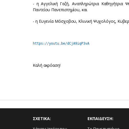
- η Αγγελική Γαζή, Αναπληρώτρια Καθηγήτρια 
Παντείου Πανεπιστημίου, και
- η Ευγενία Μόσχοβου, Κλινική Ψυχολόγος, Κυβε
https://youtu.be/dCjA9iqP3vA
Καλή ακρόαση!
ΣΧΕΤΙΚΑ:
ΕΚΠΑΙΔΕΥΣΗ:
Χάρτης Ιστότοπου
Το Πανεπιστήμιο